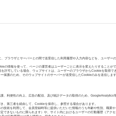
た時に、ブラウザとサーバーとの間で送受信した利用履歴や入力内容などを、ユーザー
okieの情報を使って、ページの運営者はユーザーごとに表示を変えたりすることが
受信を許可している場合、ウェブサイトは、ユーザーのブラウザからCookieを取得で
ー保護のため、そのウェブサイトのサーバーが送受信したCookieのみを送信しま
利便性の向上、広告の配信、及び統計データの取得のため、GoogleAnalytics
き、第三者を経由して、Cookieを保存し、参照する場合があります。
Script等の技術を利用して、会員登録時等に提供いただいた情報のうち年齢や性別、職
定できないものに限られます）や、サイト内におけるユーザーの行動履歴（アクセ