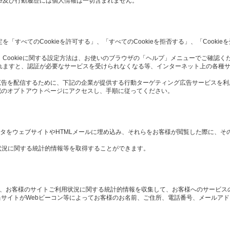
ie及び行動履歴には個人情報は一切含まれません。
定を「すべてのCookieを許可する」、「すべてのCookieを拒否する」、「Cook
 Cookieに関する設定方法は、お使いのブラウザの「ヘルプ」メニューでご確認く
択されますと、認証が必要なサービスを受けられなくなる等、インターネット上の各種
広告を配信するために、下記の企業が提供する行動ターゲティング広告サービスを利
記のオプトアウトページにアクセスし、手順に従ってください。
や画像データをウェブサイトやHTMLメールに埋め込み、それらをお客様が閲覧した際に、
状況に関する統計的情報等を取得することができます。
や、お客様のサイトご利用状況に関する統計的情報を収集して、お客様へのサービス
サイトがWebビーコン等によってお客様のお名前、ご住所、電話番号、メールア